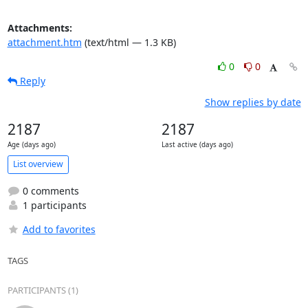
Attachments:
attachment.htm
(text/html — 1.3 KB)
0
0
Reply
Show replies by date
2187
2187
Age (days ago)
Last active (days ago)
List overview
0 comments
1 participants
Add to favorites
TAGS
PARTICIPANTS (1)