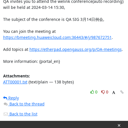
QA invites you to attend the welink conference(auto recording) 
will be held at 2024-03-14 15:30,

The subject of the conference is QA SIG 3月14日例会,

You can join the meeting at 
https://bmeeting.huaweicloud.com:36443/#/j/987672751
.

Add topics at 
https://etherpad.opengauss.org/p/QA-meetings
.

More information: {portal_en}
Attachments:
ATT00001.txt
(text/plain — 138 bytes)
0
0
Reply
Back to the thread
Back to the list
×