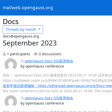
mailweb.opengauss.org
Docs
Threads by
month
docs@opengauss.org
September 2023
1 participants
3 discussions
openGauss Docs SIG双周例会
by openGauss conference
您好！ openGauss Docs SIG 邀请您参加 2023-09-21 16:00
https://us06web.zoom.us/j/89441074804?pwd=3IHt
提前申报议题请编辑：https://etherpad.opengauss.org/p/Docs-mee
the zoom conference will be held at 2023-09-21 16:00, The sub
openGauss Docs SIG双周例会
by openGauss conference