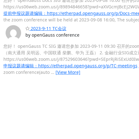
您好！ openGauss Docs SIG 邀请您参加 2023-09-08 16:00
https://us06web.zoom.us/j/89894846658?pwd=aXVG
提前申报议题请编辑：https://etherpad.opengauss.org/p/Docs-mee
the zoom conference will be held at 2023-09-08 16:00, The sub
2023-9-11 TC会议
by openGauss conference
您好！ openGauss TC SIG 邀请您参加 2023-09-11 09:30 
（南大通用 吴明远、中国联通 柴鹏、华为 王磊） 2. 金融行业SIG成立评审
https://us06web.zoom.us/j/87529603646?pwd=SEprR
申报议题请编辑：https://etherpad.opengauss.org/p/TC-meetings
zoom conference(auto
…
[View More]