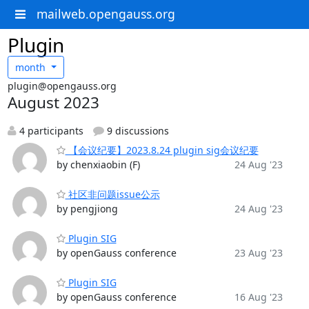
mailweb.opengauss.org
Plugin
month
plugin@opengauss.org
August 2023
4 participants
9 discussions
【会议纪要】2023.8.24 plugin sig会议纪要
by chenxiaobin (F)
24 Aug '23
社区非问题issue公示
by pengjiong
24 Aug '23
Plugin SIG
by openGauss conference
23 Aug '23
Plugin SIG
by openGauss conference
16 Aug '23