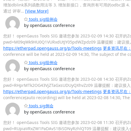
增加dblink系列函数用法等 3. 增加新接口，查询所有可用的odbc源 4.
通过 评审
…
[View More]
tools sig组例会
by openGauss conference
您好！ openGauss Tools SIG 邀请您参加 2023-02-09 14:30 召开的Z
pwd=M09qWk9HU0Q1VURxdUtJY05pdWZpdz09 温馨提醒
https://etherpad.opengauss.org/p/Tools-meetings
更多资讯尽在：http
conference will be held at 2023-02-09 14:30, The subject of the 
tools sig组例会
by openGauss conference
您好！ openGauss Tools SIG 邀请您参加 2023-02-08 14:30 召开的
pwd=RHprMTk2OG43VjZTaGxsUDUyQXhvZz09 温馨提醒：
https://etherpad.opengauss.org/p/Tools-meetings
更多资讯尽在：http
conference(auto recording) will be held at 2023-02-08 14:30, Th
tools sig例会
by openGauss conference
您好！ openGauss Tools SIG 邀请您参加 2023-02-08 11:30 召开的
pwd=RUpiaVRxZW1PaDAvS1BiSDNyRzhlQT09 温馨提醒：