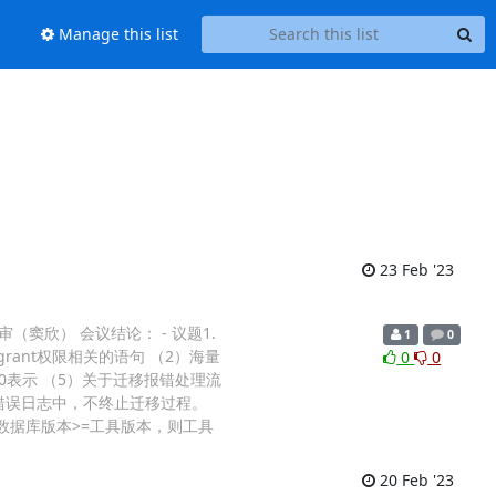
Manage this list
23 Feb '23
（窦欣） 会议结论： - 议题1.
1
0
grant权限相关的语句 （2）海量
0
0
全0表示 （5）关于迁移报错处理流
写入错误日志中，不终止迁移过程。
数据库版本>=工具版本，则工具
20 Feb '23