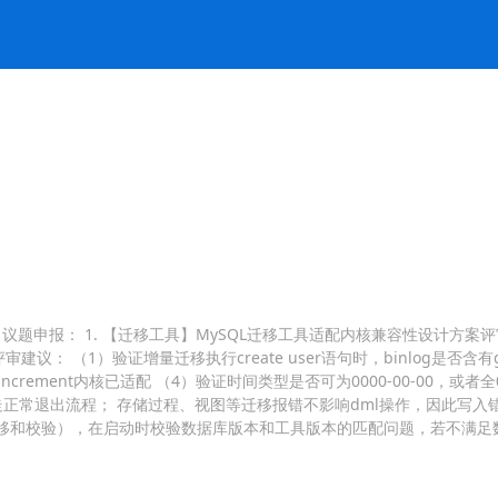
议题申报： 1. 【迁移工具】MySQL迁移工具适配内核兼容性设计方案评审
： （1）验证增量迁移执行create user语句时，binlog是否含有
rement内核已适配 （4）验证时间类型是否可为0000-00-00，或者
，因此报错后走正常退出流程； 存储过程、视图等迁移报错不影响dml操作，因此
移和校验），在启动时校验数据库版本和工具版本的匹配问题，若不满足