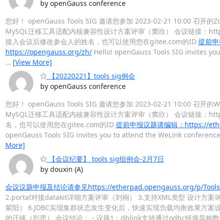
by openGauss conference
您好！ openGauss Tools SIG 邀请您参加 2023-02-21 10:00
MySQL迁移工具适配内核兼容性设计方案评审（窦欣） 会议链接：https://us06we
接入会议后修改参会人的姓名，也可以使用您在gitee.com的ID
提前申报议
https://opengauss.org/zh/
Hello! openGauss Tools SIG invites you
…
[View More]
【20220221】tools sig例会
by openGauss conference
您好！ openGauss Tools SIG 邀请您参加 2023-02-21 10:00
MySQL迁移工具适配内核兼容性设计方案评审（窦欣） 会议链接：https://bm
名，也可以使用您在gitee.com的ID
提前申报议题请编辑：https://etherpa
openGauss Tools SIG invites you to attend the WeLink conference(
More]
【会议纪要】 tools sig组例会-2月7日
by douxin (A)
会议议题申报及结论请参见https://etherpad.opengauss.org/p/Tools-
2.portal对接datakit详细方案评审（刘桐） 3.支持XML类型 设计
紫阳） 6.JDBC实现集群状态发生变化后，快速实现负载均衡效果方案设计
的迁移（彭思） 会议结论： - 议题1：dblink支持通过odbc链接异