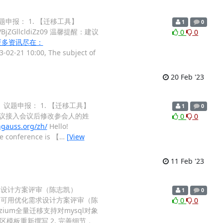
： 议题申报： 1. 【迁移工具】
1
0
jZGllcldiZz09 温馨提醒：建议
0
0
更多资讯尽在：
3-02-21 10:00, The subject of
20 Feb '23
议内容： 议题申报： 1. 【迁移工具】
1
0
馨提醒：建议接入会议后修改参会人的姓
0
0
auss.org/zh/
Hello!
he conference is 【
…
[View
11 Feb '23
构数据库设计方案评审（陈志凯）
1
0
DBC高可用优化需求设计方案评审（陈
0
0
ium全量迁移支持对mysql对象
区模板重新撰写 2. 完善细节，