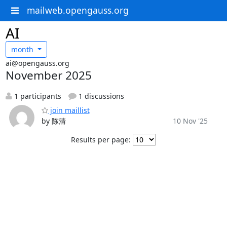
mailweb.opengauss.org
AI
month
ai@opengauss.org
November 2025
1 participants
1 discussions
join maillist
by 陈清
10 Nov '25
Results per page: